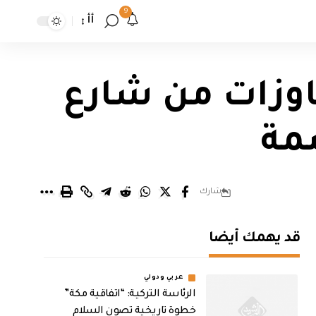
9
أأ
جاوزات من شارع
مة
شارك
قد يهمك أيضا
عربي ودولي
الرئاسة التركية: “اتفاقية مكة”
خطوة تاريخية تصون السلام