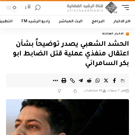
أأ
اخر الاخبار
البرامج
البث المباشر
راديو الرشيد FM
التطبي
الاخبار العاجلة
الحشد الشعبي يصدر توضيحاً بشأن
اعتقال منفذي عملية قتل الضابط ابو
بكر السامرائي
قبل 7 سنوات
42 مشاهدات