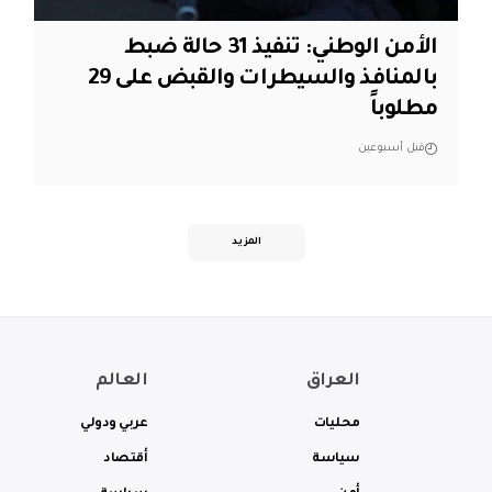
الأمن الوطني: تنفيذ 31 حالة ضبط
بالمنافذ والسيطرات والقبض على 29
مطلوباً
قبل أسبوعين
المزيد
العراق
العالم
محليات
عربي ودولي
سياسة
أقتصاد