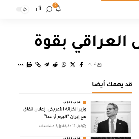
9
أأ
 العراقي بقوة
شارك
قد يهمك أيضا
عربي ودولي
وزير الخزانة الأمريكي: إعلان اتفاق
مع إيران “اليوم أو غدا”
قبل 12 دقيقة
5 مشاهدات
عربي ودولي