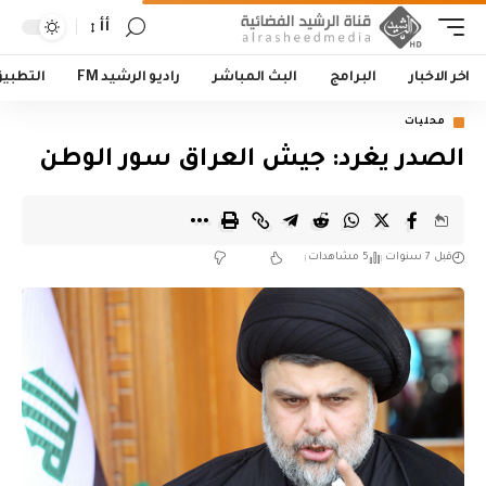
أأ
اخر الاخبار
البرامج
البث المباشر
راديو الرشيد FM
التطبي
محليات
الصدر يغرد: جيش العراق سور الوطن
قبل 7 سنوات
5 مشاهدات