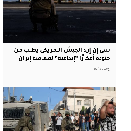
سي إن إن: الجيش الأمريكي يطلب من
جنوده أفكارًا “إبداعية” لمعاقبة إيران
قبل 5 أيام