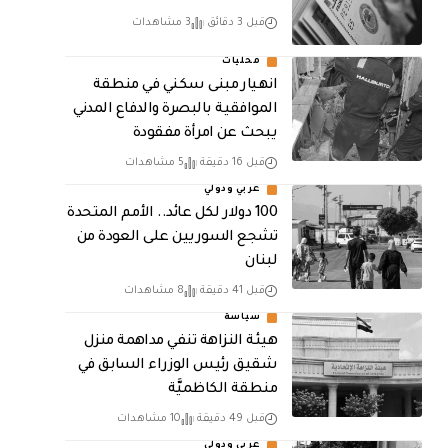
قبل 3 دقائق
3 مشاهدات
محليات
انهيار مبنى سكني في منطقة
الموافقية بالبصرة والدفاع المدني
يبحث عن امرأة مفقودة
قبل 16 دقيقة
5 مشاهدات
عربي ودولي
100 دولار لكل عائد.. الأمم المتحدة
تشجع السوريين على العودة من
لبنان
قبل 41 دقيقة
8 مشاهدات
سياسة
هيئة النزاهة تنفي مداهمة منزل
شقيق رئيس الوزراء السابق في
منطقة الكاظميَّة
قبل 49 دقيقة
10 مشاهدات
عربي ودولي