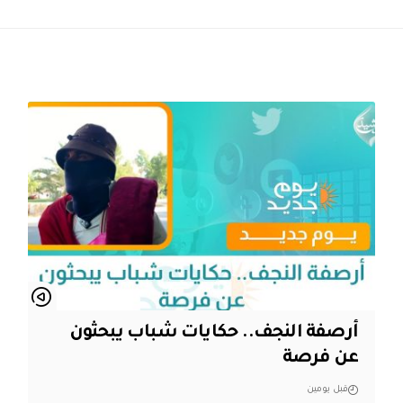
أرصفة النجف.. حكايات شباب يبحثون
عن فرصة
قبل يومين