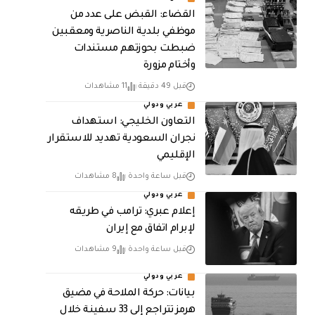
القضاء: القبض على عدد من
موظفي بلدية الناصرية ومعقبين
ضبطت بحوزتهم مستندات
وأختام مزورة
قبل 49 دقيقة
11 مشاهدات
عربي ودولي
التعاون الخليجي: استهداف
نجران السعودية تهديد للاستقرار
الإقليمي
قبل ساعة واحدة
8 مشاهدات
عربي ودولي
إعلام عبري: ترامب في طريقه
لإبرام اتفاق مع إيران
قبل ساعة واحدة
9 مشاهدات
عربي ودولي
بيانات: حركة الملاحة في مضيق
هرمز تتراجع إلى 33 سفينة خلال