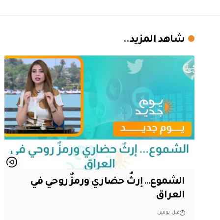
شاهد المزيد..
الشموع… إرثٌ حضاري ورمزٌ روحي في
العراق
قبل يومين