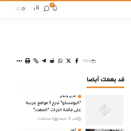
9
أأ
شارك
قد يهمك أيضا
عربي ودولي
“اليونسكو” تدرج 3 مواقع عربية
على قائمة التراث “المهدد”
قبل 15 دقيقة
4 مشاهدات
أمن