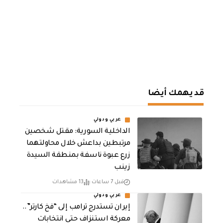
قد يهمك أيضا
عربي ودولي
الداخلية السورية: مقتل شخصين
مرتبطين بداعش خلال محاولتهما
زرع عبوة ناسفة بمنطقة السيدة
زينب
قبل 7 ساعات
13 مشاهدات
عربي ودولي
إيران تستدرج ترامب إلى “فخ كارتر”..
معركة استنزاف حتى انتخابات