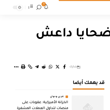
9
أأ
 إيزيدية من ضحايا داعش
شارك
قد يهمك أيضا
عربي ودولي
الخزانة الأميركية: عقوبات على
منصات لتداول العملات المشفرة