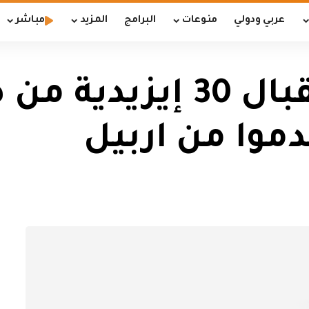
عربي ودولي
منوعات
البرامج
المزيد
مباشر
فرنسا تعلن استقبال 30
موا من اربيل