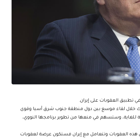
في تطبيق العقوبات على إيران.
انكوك خلال لقاء موسع بين دول منطقة جنوب شرق آسيا وقوى
لة للغاية، وستسهم في منعها من تطوير برنامجها النووي،
اهل هذه العقوبات وتتعامل مع إيران فستكون عرضة لعقوبات