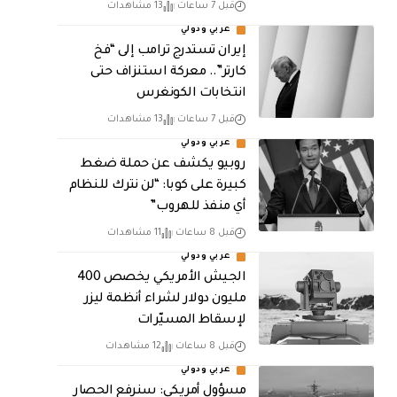
قبل 7 ساعات
13 مشاهدات
عربي ودولي
إيران تستدرج ترامب إلى “فخ
كارتر”.. معركة استنزاف حتى
انتخابات الكونغرس
قبل 7 ساعات
13 مشاهدات
عربي ودولي
روبيو يكشف عن حملة ضغط
كبيرة على كوبا: “لن نترك للنظام
أي منفذ للهروب”
قبل 8 ساعات
11 مشاهدات
عربي ودولي
الجيش الأمريكي يخصص 400
مليون دولار لشراء أنظمة ليزر
لإسقاط المسيّرات
قبل 8 ساعات
12 مشاهدات
عربي ودولي
مسؤول أمريكي: سنرفع الحصار