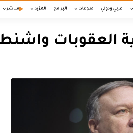
عربي ودولي
منوعات
البرامج
المزيد
مباشر
لية العقوبات واشن