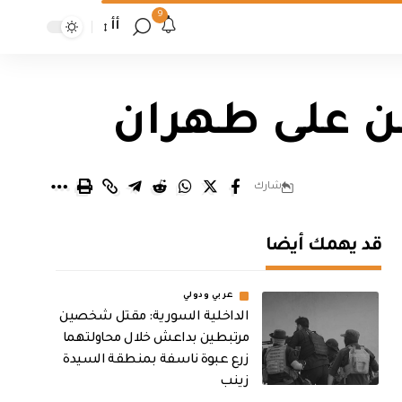
9
أأ
طن على طهران
شارك
قد يهمك أيضا
عربي ودولي
الداخلية السورية: مقتل شخصين
مرتبطين بداعش خلال محاولتهما
زرع عبوة ناسفة بمنطقة السيدة
زينب