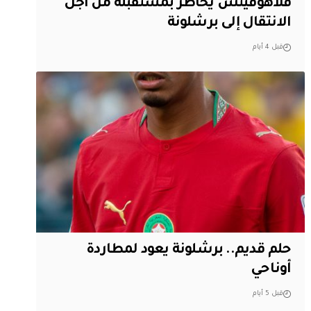
فلاهوفيتش يخاطر بمستقبله من أجل
الانتقال إلى برشلونة
قبل 4 أيام
حلم قديم.. برشلونة يعود لمطاردة
أوناحي
قبل 5 أيام