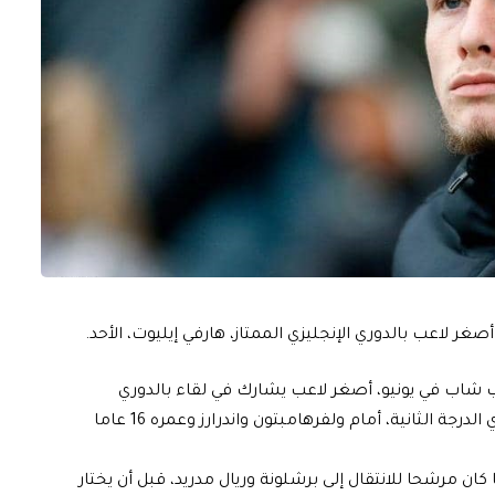
غر لاعب بالدوري الإنجليزي الممتاز، هارفي إيليوت، الأحد.
ب شاب في يونيو، أصغر لاعب يشارك في لقاء بالدوري
الإنجليزي الممتاز عندما ظهر مع الفريق، الذي هبط إلى دوري الدرجة الثانية، أمام ولفرهامبتون واندرارز وعمره 16 عاما
رير بريطانية أن جناح منتخب إنجلترا تحت 17 عاما كان مرشحا للانتقال إلى برشلونة وريال مدريد، قبل أن يختار