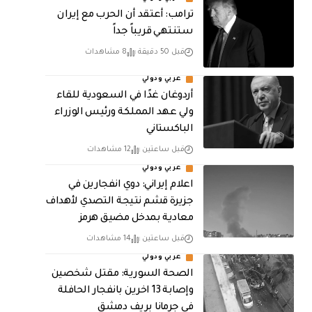
‏ترامب: أعتقد أن الحرب مع إيران
ستنتهي قريباً جداً
قبل 50 دقيقة
8 مشاهدات
عربي ودولي
أردوغان غدًا في السعودية للقاء
ولي عهد المملكة ورئيس الوزراء
الباكستاني
قبل ساعتين
12 مشاهدات
عربي ودولي
اعلام إيراني: دوي انفجارين في
جزيرة قشم نتيجة التصدي لأهداف
معادية بمدخل مضيق هرمز
قبل ساعتين
14 مشاهدات
عربي ودولي
الصحة السورية: مقتل شخصين
وإصابة 13 اخرين بانفجار الحافلة
في جرمانا بريف دمشق