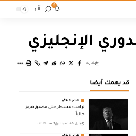
9
أأ
وري الإنجليزي
شارك
قد يهمك أيضا
عربي ودولي
ترامب: نسيطر على مضيق هرمز
حالياً
قبل 46 دقيقة
9 مشاهدات
عربي ودولي