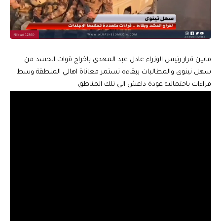
مابين قرار رئيس الوزراء عادل عبد المهدي باخراج قوات الحشد من
سهل نينوى والمطالبات ببقاءه تستمر معاناة اهالي المنطقة وسط
قراءات باحتمالية عودة داعش الى تلك المناطق