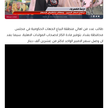
طالب عدد من اهالي منطقة البياع الجهات الحكومية في مجلس
محافظة بغداد بتوفير مادة الكاز لاصحاب المولدات الاهلية، سيما بعد
ان وصل سعر الامبير الواحد لاكثر من عشرين ألف دينار