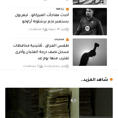
رياضة
أحدث مفاجآت الميركاتو.. ليفربول
يستعير نجم برشلونة أراوخو
قبل 41 دقيقة
8 مشاهدات
محليات
طقس العراق.. ثلاثينية محافظات
تسجل نصف درجة الغليان وأخرى
تقترب منها يوم غد
قبل ساعة واحدة
21 مشاهدات
شاهد المزيد..