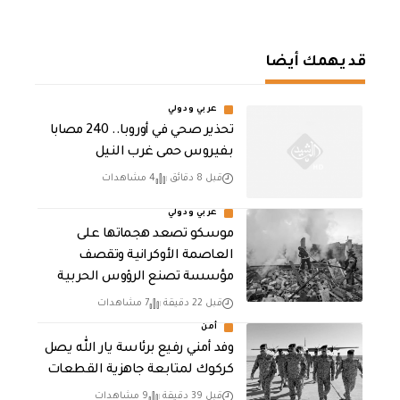
قد يهمك أيضا
عربي ودولي
تحذير صحي في أوروبا.. 240 مصابا
بفيروس حمى غرب النيل
قبل 8 دقائق
4 مشاهدات
عربي ودولي
موسكو تصعد هجماتها على
العاصمة الأوكرانية وتقصف
مؤسسة تصنع الرؤوس الحربية
قبل 22 دقيقة
7 مشاهدات
أمن
وفد أمني رفيع برئاسة يار الله يصل
كركوك لمتابعة جاهزية القطعات
قبل 39 دقيقة
9 مشاهدات