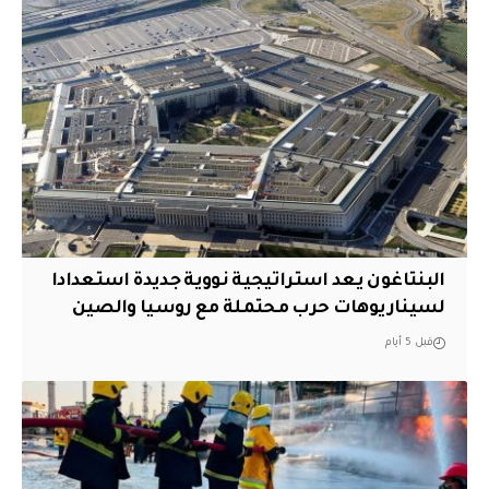
البنتاغون يعد استراتيجية نووية جديدة استعدادا
لسيناريوهات حرب محتملة مع روسيا والصين
قبل 5 أيام