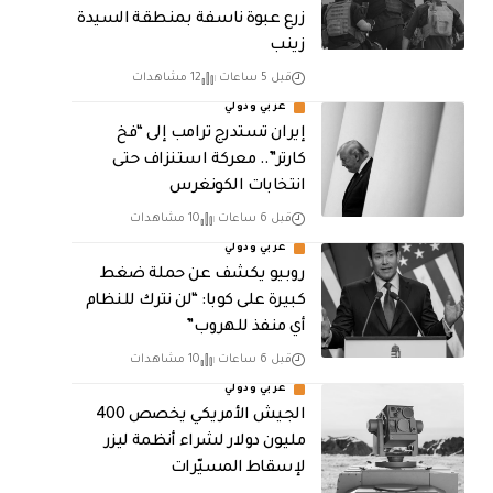
زرع عبوة ناسفة بمنطقة السيدة
زينب
قبل 5 ساعات
12 مشاهدات
عربي ودولي
إيران تستدرج ترامب إلى “فخ
كارتر”.. معركة استنزاف حتى
انتخابات الكونغرس
قبل 6 ساعات
10 مشاهدات
عربي ودولي
روبيو يكشف عن حملة ضغط
كبيرة على كوبا: “لن نترك للنظام
أي منفذ للهروب”
قبل 6 ساعات
10 مشاهدات
عربي ودولي
الجيش الأمريكي يخصص 400
مليون دولار لشراء أنظمة ليزر
لإسقاط المسيّرات