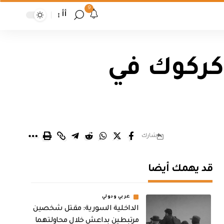
9
أأ
 كركوك في
شارك
قد يهمك أيضا
عربي ودولي
الداخلية السورية: مقتل شخصين
مرتبطين بداعش خلال محاولتهما