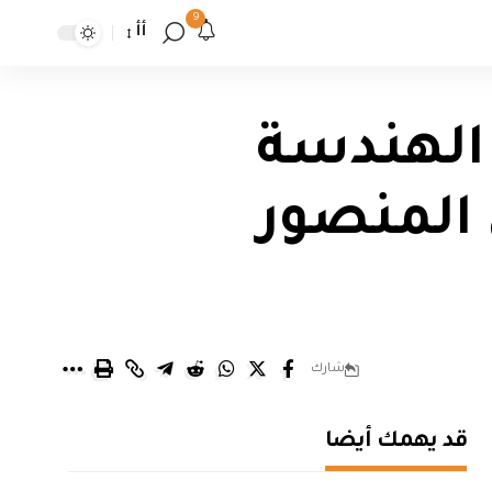
9
أأ
 الهندسة
المنصور
شارك
قد يهمك أيضا