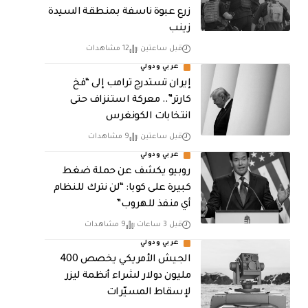
زرع عبوة ناسفة بمنطقة السيدة
زينب
قبل ساعتين
12 مشاهدات
عربي ودولي
إيران تستدرج ترامب إلى “فخ
كارتر”.. معركة استنزاف حتى
انتخابات الكونغرس
قبل ساعتين
9 مشاهدات
عربي ودولي
روبيو يكشف عن حملة ضغط
كبيرة على كوبا: “لن نترك للنظام
أي منفذ للهروب”
قبل 3 ساعات
9 مشاهدات
عربي ودولي
الجيش الأمريكي يخصص 400
مليون دولار لشراء أنظمة ليزر
لإسقاط المسيّرات