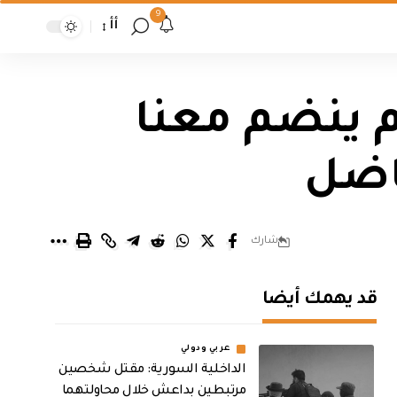
9
أأ
 ينضم معنا
اضل
شارك
قد يهمك أيضا
عربي ودولي
الداخلية السورية: مقتل شخصين
مرتبطين بداعش خلال محاولتهما