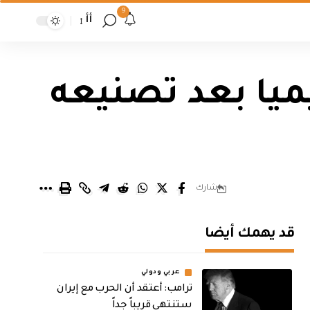
9
أأ
ميا بعد تصنيعه
شارك
قد يهمك أيضا
عربي ودولي
‏ترامب: أعتقد أن الحرب مع إيران
ستنتهي قريباً جداً