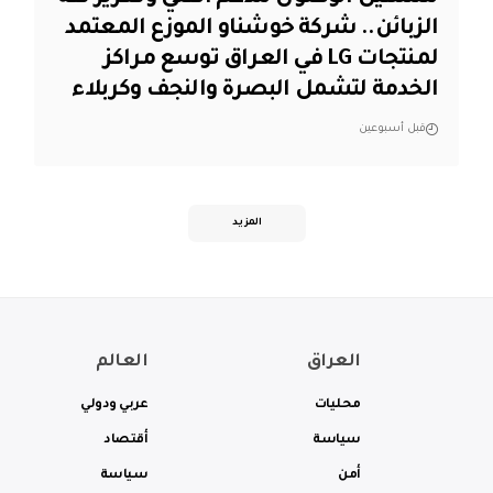
الزبائن.. شركة خوشناو الموزع المعتمد
لمنتجات LG في العراق توسع مراكز
الخدمة لتشمل البصرة والنجف وكربلاء
قبل أسبوعين
المزيد
العراق
العالم
محليات
عربي ودولي
سياسة
أقتصاد
أمن
سياسة