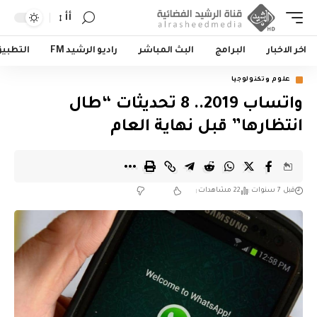
أأ
اخر الاخبار
البرامج
البث المباشر
راديو الرشيد FM
التطبي
علوم وتكنولوجيا
واتساب 2019.. 8 تحديثات “طال
انتظارها” قبل نهاية العام
قبل 7 سنوات
22 مشاهدات