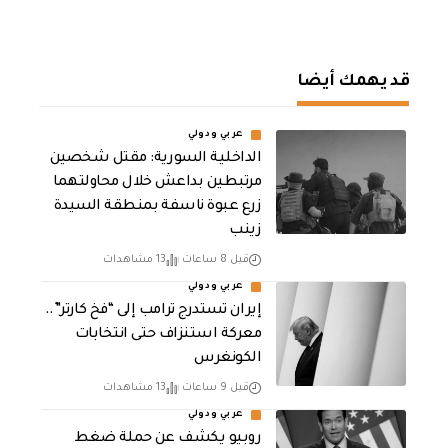
قد يهمك أيضا
عربي ودولي
الداخلية السورية: مقتل شخصين
مرتبطين بداعش خلال محاولتهما
زرع عبوة ناسفة بمنطقة السيدة
زينب
قبل 8 ساعات
13 مشاهدات
عربي ودولي
إيران تستدرج ترامب إلى “فخ كارتر”..
معركة استنزاف حتى انتخابات
الكونغرس
قبل 9 ساعات
13 مشاهدات
عربي ودولي
روبيو يكشف عن حملة ضغط