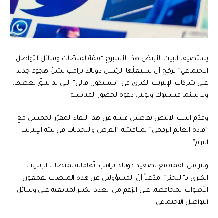
يستضيف البيت الأبيض هذا الأسبوع “قمّة لمنصّات وسائل التواصل
الاجتماعي” يرجّح أن يستغلّها الرئيس دونالد ترامب لشنّ هجوم جديد
على شركات الإنترنت الكبرى في “سيليكون فالي” التي لم يتلقّ بعضها،
ولا سيّما فيسبوك وتويتر، دعوة لحضور المناسبة.
وقدّم البيت الابيض تفاصيل قليلة عن هذا اللقاء المقرّر الخميس مع
“قادة العالم الرقمي” لمناقشة “الفرص والتحديات في بيئة الإنترنت
اليوم”.
وتتزامن القمة مع تصعيد دونالد ترامب اتّهاماته لمنصات الإنترنت
الكبرى بـ”التحيّز”، مدّعياً أنّ المسؤولين عن هذه المنصات يقمعون
الأصوات المحافظة، على الرّغم من العدد الكبير لمتابعيه على وسائل
التواصل الاجتماعي.