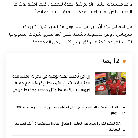
وأكّد فيسبوك الاثنين أنّه لم يتلقّ دعوة للحضور، فيما امتنع تويتر عن
التعليق، لكنّ تقارير إعلامية ذكرت أنّه تمّ استبعاده أيضاً.
في المقابل تردّد أنّ من بين المدعوين مؤسّس شركة “بروجكت
فيريتاس”، وهي مجموعة ناشطة تدّعي أنها تخترق شركات التكنولوجيا
لتثبت المزاعم بتحيّزها، وفق بريد إلكتروني من المجموعة.
اقرأ ايضا
إل جي تُحدث نقلة نوعية في تجربة المشاهدة
المنزلية بالشرق الأوسط وإفريقيا مع حملة
كروية يشارك فيها وائل جمعة وحفيظ دراجي
قاليباف: مذكرة التفاهم تنص على إنشاء صندوق استثمار بقيمة 300
مليار دولار
CIA تنشر تقريرا سريا عن تحليق لأطباق طائرة سرعتها 12 ألف كيلومتر
في الساعة