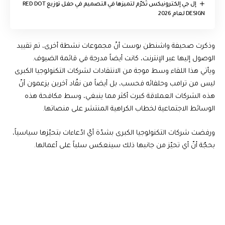
إل جي إلكترونيكس تُكرّم لتميزها في التصميم في حفل توزيع RED DOT
DESIGN لعام 2026
وذكرت صحيفة واشنطن بوست أنّ مجموعات نشطة أخرى، تم تقييد
الوصول إليها عبر الإنترنت، كانت أيضاً مدرجة في قائمة الضيوف.
ويأتي هذا اللقاء وسط موجة من الانتقادات لشركات التكنولوجيا الكبرى
ليس من ترامب وحلفائه فحسب، بل أيضاً من نقّاد آخرين يزعمون أنّ
هذه الشركات العملاقة كبرت أكثر مما ينبغي، وسط مكافحة هذه
الوسائط الاجتماعية لخطاب الكراهية المنتشر على منصاتها.
ورفضت شركات التكنولوجيا الكبرى بشدّة أيّ ادّعاءات بتحيّزها سياسياً،
بحجّة أنّ أي تحيّز من جانبها ذلك سينعكس سلباً على أعمالها.