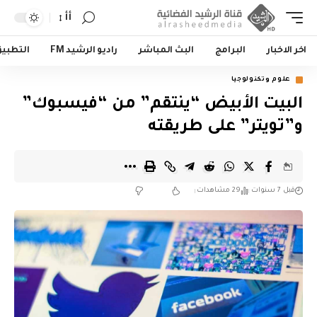
أأ
اخر الاخبار
البرامج
البث المباشر
راديو الرشيد FM
التطبي
علوم وتكنولوجيا
البيت الأبيض “ينتقم” من “فيسبوك”
و”تويتر” على طريقته
قبل 7 سنوات
29 مشاهدات