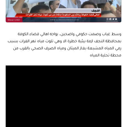
وسط غياب وصمت حكومي واضحين، يواجه اهالي قضاء الكوفة
بمحافظة النجف ازمة بيئية خطرة الا وهي تلوث مياه نهر الفرات بسبب
رمي المياه المشبعة بغاز الميثان ومياه الصرف الصحي بالقرب من
محطة تحلية المياه