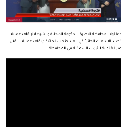
دعا نواب محافظة البصرة، الحكومة المحلية والشرطة لإيقاف عمليات
“صيد الاسماك الجائر” في المسطحات المائية وإيقاف عمليات القتل
غير القانونية للثروات السمكية في المحافظة.