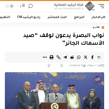
أأ
اخر الاخبار
البرامج
البث المباشر
راديو الرشيد FM
التطبي
تقارير
نواب البصرة يدعون لوقف “صيد
الأسماك الجائر”
قبل 7 سنوات
6 مشاهدات