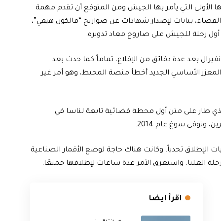
ها الأولى التي يأمر بها الجيش.ومن المتوقع أن تقدم مهمة
 عليها “إس تي بي-2” لبرنامج اختبار الفضاء، بيانات لإصدار شهادات عن صواريخ “فالكون هيفي”،
أول رحلة للجيش على صاروخ معاد تدويره.
يرال بعد عدة دقائق من الإقلاع، تماماً كما حدث بعد
لمعزز الأساسي الجديد أخطأ منصة المحيط، وهو أمر غير
لذي طار على متن أول محطة فضائية تابعة لناسا في
الإطلاق تحدياً. وكانت هناك حاجة لوضع الأقمار الصناعية
اقرأ ايضا