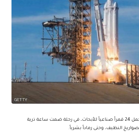
أطلقت “سبيس إكس”، الثلاثاء، صاروخها الأضخم الذي يحمل 24 قمراً صناعياً للأبحاث، في رحلة ضمت ساعة ذرية
اريخ النظيف، وحتى رماداً بشرياً.