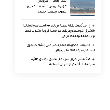
بعد “هانتا”.. فيروس
“نوروفيروس” شديد العدوى
يضرب سفينة جديدة
إل جي تُحدث نقلة نوعية في تجربة المشاهدة المنزلية
بالشرق الأوسط وإفريقيا مع حملة كروية يشارك فيها
وائل جمعة وحفيظ دراجي
قاليباف: مذكرة التفاهم تنص على إنشاء صندوق
استثمار بقيمة 300 مليار دولار
CIA تنشر تقريرا سريا عن تحليق لأطباق طائرة
سرعتها 12 ألف كيلومتر في الساعة