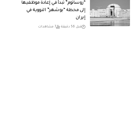
“روساتوم” تبدأ في إعادة موظفيها
إلى محطة “بوشهر” النووية في
إيران
قبل 56 دقيقة
7 مشاهدات