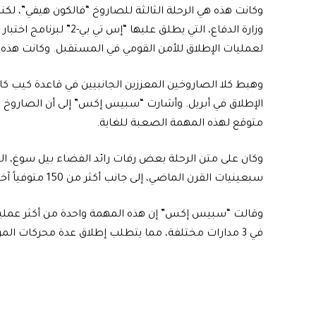
وكانت هذه هي الرحلة الثالثة للصاروخ “فالكون هيفي”، لكن
وزارة الدفاع، التي يطلق
لعمليات الإطلاق للأمن القومي في المستقبل. وكانت هذه 
وهبط كلا الصاروخين المعززين الجانبيين في قاعدة كيب كانف
الإطلاق في أبريل. وأشارت “سبيس إكس” إلى أن الصاروخ ا
متوقع لهذه المهمة الصعبة للغاية.
وكان على متن الرحلة بعض رفات رائد الفضاء بيل سوغ، ا
سبعينيات القرن الماضي، إلى جانب أكثر من 150 متوفياً آخرين، وتوفي سوغ عام 2014.
وقالت “سبيس إكس” إن هذه المهمة واحدة من أكثر عمليات 
في 3 مدارات مختلفة، مما يتطلب إطلاق عدة محركات المرحلة العليا. واستغرق الأمر عدة ساعات لإطلاقها جميعًا.