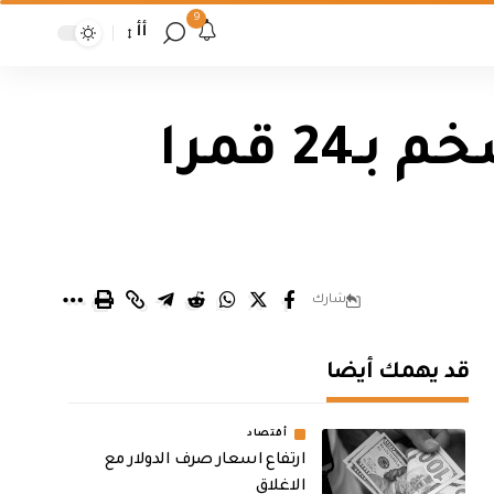
9
أأ
“سبيس إكس” تطلق صاروخها الأضخم بـ24 قمرا
شارك
قد يهمك أيضا
أقتصاد
ارتفاع اسعار صرف الدولار مع
الاغلاق