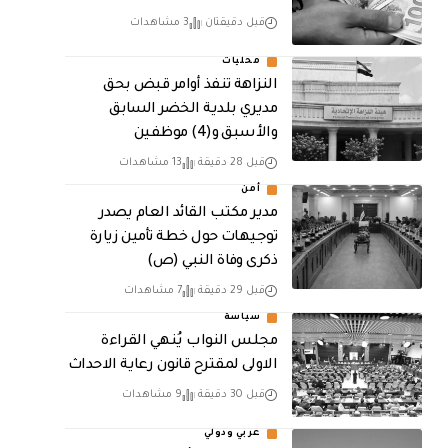
قبل دقيقتان
3 مشاهدات
محليات
النزاهة تنفذ أوامر قبض بحق
مديري بلدية الخضر السابق
والأسبق و(4) موظفين
قبل 28 دقيقة
13 مشاهدات
أمن
مدير مكتب القائد العام يصدر
توجيهات حول خطة تأمين زيارة
ذكرى وفاة النبي (ص)
قبل 29 دقيقة
7 مشاهدات
سياسة
مجلس النواب يُنهي القراءة
الاولى لمقترح قانون رعاية الاحداث
قبل 30 دقيقة
9 مشاهدات
عربي ودولي