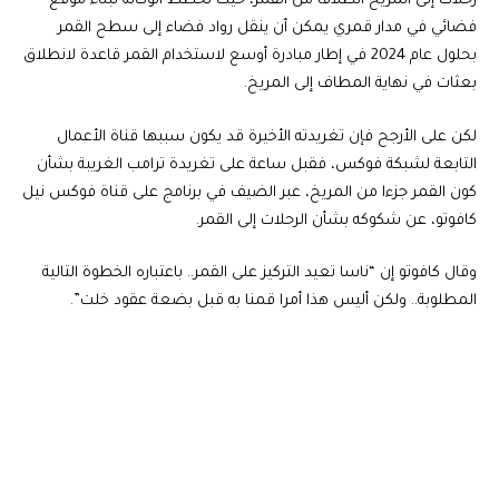
رحلات إلى المريخ انطلاقا من القمر، حيث تخطط الوكالة لبناء موقع
فضائي في مدار قمري يمكن أن ينقل رواد فضاء إلى سطح القمر
بحلول عام 2024 في إطار مبادرة أوسع لاستخدام القمر قاعدة لانطلاق
بعثات في نهاية المطاف إلى المريخ.
لكن على الأرجح فإن تغريدته الأخيرة قد يكون سببها قناة الأعمال
التابعة لشبكة فوكس، فقبل ساعة على تغريدة ترامب الغريبة بشأن
كون القمر جزءا من المريخ، عبر الضيف في برنامج على قناة فوكس نيل
كافوتو، عن شكوكه بشأن الرحلات إلى القمر.
وقال كافوتو إن “ناسا تعيد التركيز على القمر.. باعتباره الخطوة التالية
المطلوبة.. ولكن أليس هذا أمرا قمنا به قبل بضعة عقود خلت”.