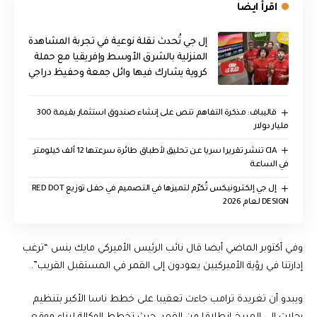
اقرأ ايضا
إل جي تُحدث نقلة نوعية في تجربة المشاهدة
المنزلية بالشرق الأوسط وإفريقيا مع حملة
كروية يشارك فيها وائل جمعة وحفيظ دراجي
قاليباف: مذكرة التفاهم تنص على إنشاء صندوق استثمار بقيمة 300
مليار دولار
CIA تنشر تقريرا سريا عن تحليق لأطباق طائرة سرعتها 12 ألف كيلومتر
في الساعة
إل جي إلكترونيكس تُكرّم لتميزها في التصميم في حفل توزيع RED DOT
DESIGN لعام 2026
وفي أكتوبر الماضي أيضا قال نائب الرئيس الأميركي
مايك بنس
“ترغب
إدارتنا في رؤية الأميركيين يعودون إلى القمر في المستقبل القريب”.
ويبدو أن تغريدة ترامب جاءت تعقيبا على خطط ناسا الأكبر بتنظيم