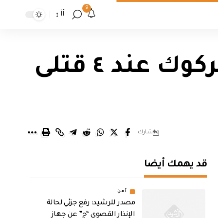
9
أأ
مصدر امني: ارتفاع حصيلة تفجيرات كركوك عند ٤ قتلى
شارك
قد يهمك أيضا
أمن
مصدر للرشيد: رفع جزئي لحالة
الإنذار القصوى “ج” عن جهاز