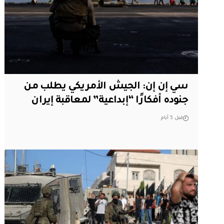
سي إن إن: الجيش الأمريكي يطلب من
جنوده أفكارًا “إبداعية” لمعاقبة إيران
قبل 5 أيام