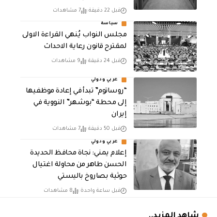
قبل 22 دقيقة
7 مشاهدات
سياسة
مجلس النواب يُنهي القراءة الاولى
لمقترح قانون رعاية الاحداث
قبل 24 دقيقة
9 مشاهدات
عربي ودولي
“روساتوم” تبدأ في إعادة موظفيها
إلى محطة “بوشهر” النووية في
إيران
قبل 50 دقيقة
7 مشاهدات
عربي ودولي
إعلام يمني: نجاة محافظ الحديدة
الحسن طاهر من محاولة اغتيال
حوثية بصاروخ باليستي
قبل ساعة واحدة
8 مشاهدات
شاهد المزيد..