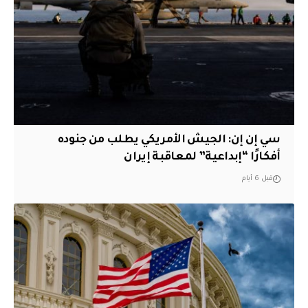
سي إن إن: الجيش الأمريكي يطلب من جنوده
أفكارًا “إبداعية” لمعاقبة إيران
قبل 6 أيام