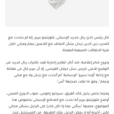
قال رئيس نادي ريال مدريد الإسباني، فلورنتينو بيريز، إنه لم يتحدث مع
المدرب زين الدين زيدان بشأن التعاقد مع اللاعبين نيمار ومبابي خلال
فترة الانتقالات الصيفية المقبلة.
وتروج منابر إعلامية، منذ أيام، لتقارير إخبارية تفيد باقتراب ريال مدريد من
التوقيع للاعبي باريس سان جرمان الفرنسي، إلا أن بيريز قال في مقابلة
مع إذاعة "أوندا سيرو" الإسبانية "لم أتحدث مع زيدان ولا مع مبابي
ونيمار"، وفق ما نقلت صحيفة "آس".
وفيما يخص رحيل قائد الفريق، سيرخيو راموس، صوب الدوري الصيني،
أوضح فلورنتينو بيريز أنه تحدث مع المدافع الإسباني بخصوص هذا
الموضوع، مضيفا "سألني عما إذا كان قادرا على الرحيل بشكل مجاني..
لكنني أخبرته أنه لا يمكن الرحيل بتلك الطريقة.. من المستحيل فتح