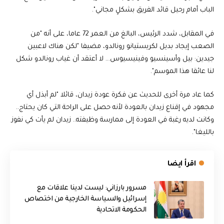
الباب أمام رحيل قائد الفريق بشكلٍ مجاني".
في المقابل، شدد الرئيس، البالغ من العمر 72 عاما، على أنه "من
الصعب إيجاد بديل لكريستيانو رونالدو، مضيفا "لكن هناك لاعبين
جيدين: بيل وأسينسيو وفينيسيوس… لا أعتقد أن غياب رونالدو شكل
لنا عائقا هذا الموسم".
كما عاد مرة أخرى للحديث عن فكرة عودة زيدان، قائلا "لم أبذل أي
مجهود في إقناع زيدان بالعودة لأنه حصل على الراحة التي كان يحتاج..
وكانت لديه رغبة في العودة إلى ممارسة وظيفته.. زيدان لم يأت كي نفوز
بالليغا".
اقرأ ايضا
مسرور بارزاني: ليست لدينا علاقات مع
إسرائيل والسياسة الخارجية من اختصاص
الحكومة الاتحادية