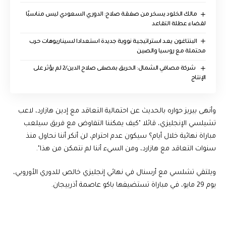
مالك الخلود يسخر من صفقة صلاح: الدوري السعودي ليس مناسبًا
لقضاء عطلة التقاعد
البنتاغون يعد استراتيجية نووية جديدة استعدادا لسيناريوهات حرب
محتملة مع روسيا والصين
‏ شركة مصافي الشمال: الحريق بمصفى صلاح الدين/2 لم يؤثر على
الإنتاج
وأنهى بيريز حواره بالحديث عن احتمالية التعاقد مع إدين هازارد، لاعب
تشيلسي الإنجليزي، قائلا "كيف يمكننا التفاوض مع فريق سيلعب
مباراة نهائية خلال أيام؟ سيكون عدم احترام، لن أنكر أننا نحاول منذ
سنوات التعاقد مع هازارد، ومن السيء أننا لم نتمكن من هذا".
ويلتقي تشلسي مع أرسنال في نهائي إنجليزي خالص للدوري الأوروبي،
يوم 29 مايو، في مباراة تستضيفها باكو عاصمة أذربيجان.