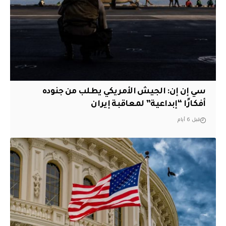
سي إن إن: الجيش الأمريكي يطلب من جنوده
أفكارًا “إبداعية” لمعاقبة إيران
قبل 6 أيام