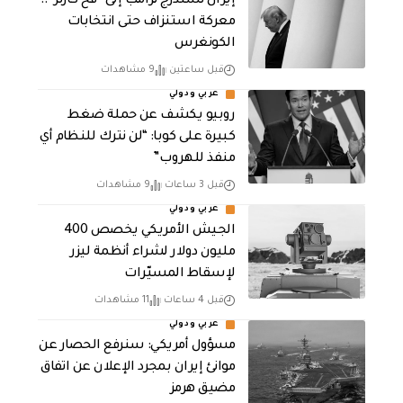
إيران تستدرج ترامب إلى “فخ كارتر”..
معركة استنزاف حتى انتخابات
الكونغرس
قبل ساعتين
9 مشاهدات
عربي ودولي
روبيو يكشف عن حملة ضغط
كبيرة على كوبا: “لن نترك للنظام أي
منفذ للهروب”
قبل 3 ساعات
9 مشاهدات
عربي ودولي
الجيش الأمريكي يخصص 400
مليون دولار لشراء أنظمة ليزر
لإسقاط المسيّرات
قبل 4 ساعات
11 مشاهدات
عربي ودولي
مسؤول أمريكي: سنرفع الحصار عن
موانئ إيران بمجرد الإعلان عن اتفاق
مضيق هرمز