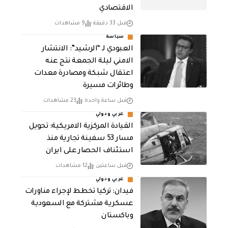
الاقتصادي
قبل 33 دقيقة
9 مشاهدات
سياسة
العبودي لـ “الرشيد”: الانتشار
الامني ليلة الجمعة نتج عنه
اعتقال شبكة ومصادرة معدات
وطائرات مسيرة
قبل ساعة واحدة
23 مشاهدات
عربي ودولي
القيادة المركزية الامريكية: تحويل
مسار 53 سفينة تجارية منذ
استئناف الحصار على ايران
قبل ساعتين
12 مشاهدات
عربي ودولي
فيدان: تركيا تخطط لإجراء مناورات
عسكرية مشتركة مع السعودية
وباكستان