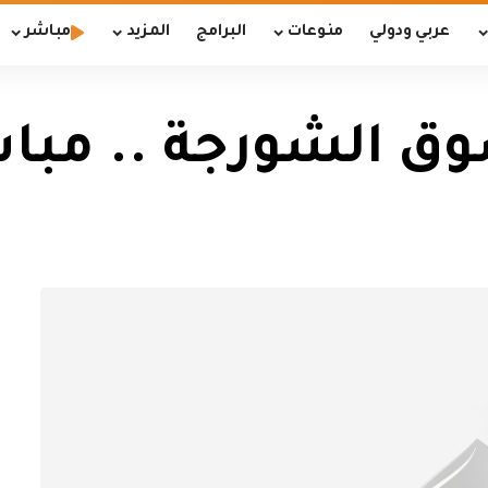
عربي ودولي
منوعات
البرامج
المزيد
مباشر
ق الشورجة .. مباش