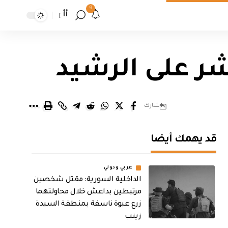
9
أأ
ر على الرشيد
شارك
قد يهمك أيضا
عربي ودولي
الداخلية السورية: مقتل شخصين
مرتبطين بداعش خلال محاولتهما
زرع عبوة ناسفة بمنطقة السيدة
زينب