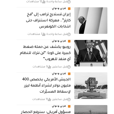
قبل ساعة واحدة
12 مشاهدات
عربي ودولي
إيران تستدرج ترامب إلى “فخ
كارتر”.. معركة استنزاف حتى
انتخابات الكونغرس
قبل ساعة واحدة
7 مشاهدات
عربي ودولي
روبيو يكشف عن حملة ضغط
كبيرة على كوبا: “لن نترك للنظام
أي منفذ للهروب”
قبل ساعتين
9 مشاهدات
عربي ودولي
الجيش الأمريكي يخصص 400
مليون دولار لشراء أنظمة ليزر
لإسقاط المسيّرات
قبل ساعتين
11 مشاهدات
عربي ودولي
مسؤول أمريكي: سنرفع الحصار