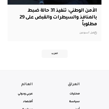
الأمن الوطني: تنفيذ 31 حالة ضبط
بالمنافذ والسيطرات والقبض على 29
مطلوباً
قبل أسبوعين
المزيد
العراق
العالم
محليات
عربي ودولي
سياسة
أقتصاد