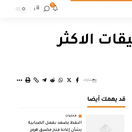
9
أأ
قات الاكثر
شارك
قد يهمك أيضا
محليات
النفط يصعد بفعل الضبابية
بشأن إعادة فتح مضيق هرمز