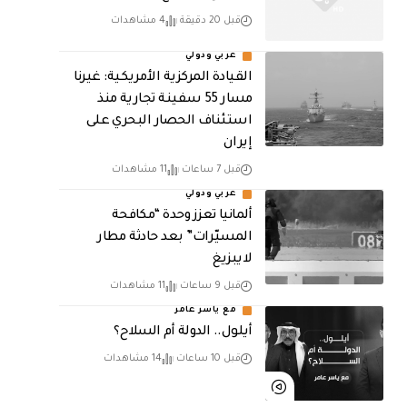
قبل 20 دقيقة
4 مشاهدات
عربي ودولي
القيادة المركزية الأمريكية: غيرنا
مسار 55 سفينة تجارية منذ
استئناف الحصار البحري على
إيران
قبل 7 ساعات
11 مشاهدات
عربي ودولي
ألمانيا تعزز وحدة “مكافحة
المسيّرات” بعد حادثة مطار
لايبزيغ
قبل 9 ساعات
11 مشاهدات
مع ياسر عامر
أيلول.. الدولة أم السلاح؟
قبل 10 ساعات
14 مشاهدات