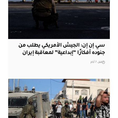
سي إن إن: الجيش الأمريكي يطلب من
جنوده أفكارًا “إبداعية” لمعاقبة إيران
قبل 7 أيام