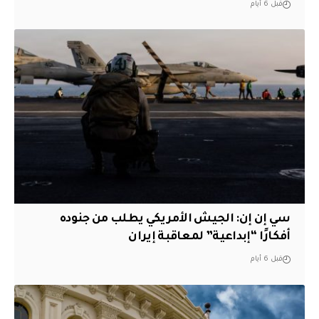
قبل 6 أيام
سي إن إن: الجيش الأمريكي يطلب من جنوده
أفكارًا “إبداعية” لمعاقبة إيران
قبل 6 أيام