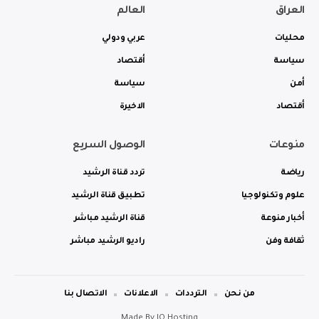
العراق
العالم
محليات
عربي ودولي
سياسة
أقتصاد
أمن
سياسة
أقتصاد
الاخيرة
منوعات
الوصول السريع
رياضة
تردد قناة الرشيد
علوم وتكنولوجيا
تطبيق قناة الرشيد
أخبار منوعة
قناة الرشيد مباشر
ثقافة وفن
راديو الرشيد مباشر
من نحن
الترددات
الاعلانات
الاتصال بنا
Made By
IQ Hosting