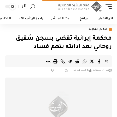
أأ
اخر الاخبار
البرامج
البث المباشر
راديو الرشيد FM
التطبي
الاخبار العاجلة
محكمة إيرانية تقضي بسجن شقيق
روحاني بعد ادانته بتهم فساد
قبل 7 سنوات
6 مشاهدات