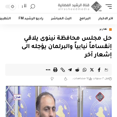
أأ
اخر الاخبار
البرامج
البث المباشر
راديو الرشيد FM
التطبي
تقارير
حل مجلس محافظة نينوى يلاقي
إنقساماً نيابياً والبرلمان يؤجله الى
إشعار آخر
قبل 7 سنوات
12 مشاهدات