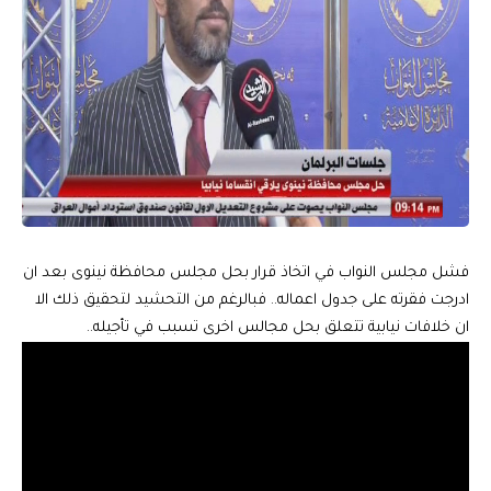
فشل مجلس النواب في اتخاذ قرار بحل مجلس محافظة نينوى بعد ان
ادرجت فقرته على جدول اعماله.. فبالرغم من التحشيد لتحقيق ذلك الا
ان خلافات نيابية تتعلق بحل مجالس اخرى تسبب في تأجيله..