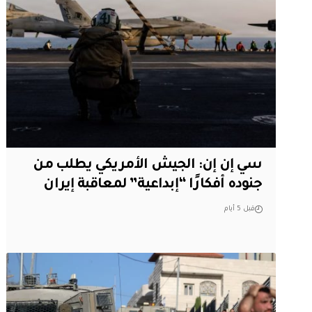
سي إن إن: الجيش الأمريكي يطلب من
جنوده أفكارًا “إبداعية” لمعاقبة إيران
قبل 5 أيام