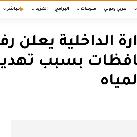
عربي ودولي
منوعات
البرامج
المزيد
مباشر
رة الداخلية يعلن رف
ى في 5 محافظات بسبب ت
مياه