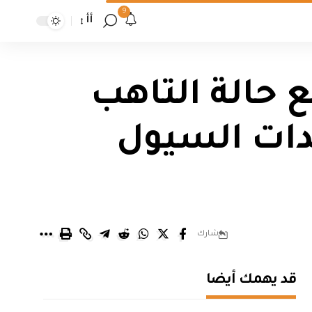
9
أأ
ع حالة التاهب
هديدات السيول
شارك
قد يهمك أيضا