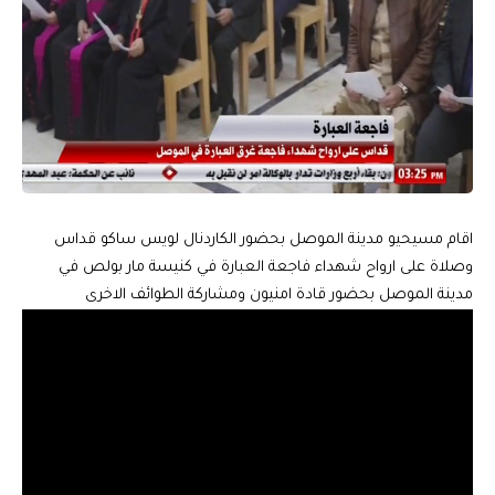
اقام مسيحيو مدينة الموصل بحضور الكاردنال لويس ساكو قداس
وصلاة على ارواح شهداء فاجعة العبارة في كنيسة مار بولص في
مدينة الموصل بحضور قادة امنيون ومشاركة الطوائف الاخرى