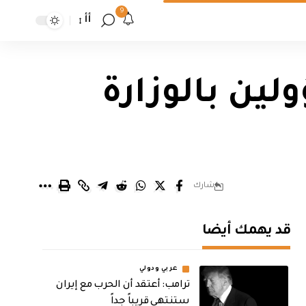
9
أأ
يعلن اعتقال 10 مسؤولين بالوزارة
شارك
قد يهمك أيضا
عربي ودولي
‏ترامب: أعتقد أن الحرب مع إيران
ستنتهي قريباً جداً