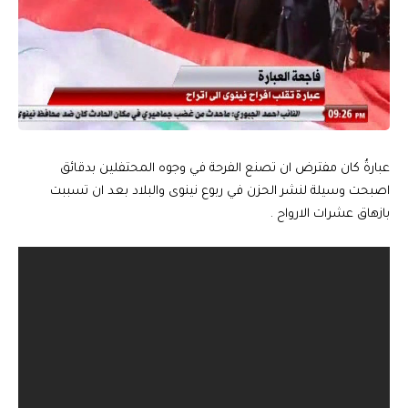
عبارةُ كان مفترض ان تصنع الفرحة في وجوه المحتفلين بدقائق
اصبحت وسيلة لنشر الحزن في ربوع نينوى والبلاد بعد ان تسببت
بازهاق عشرات الارواح .