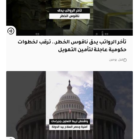
تأخر الرواتب يدق ناقوس الخطر.. ترقب لخطوات
حكومية عاجلة لتأمين التمويل
قبل يومين