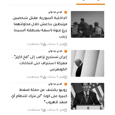
عربي ودولي
الداخلية السورية: مقتل شخصين
مرتبطين بداعش خلال محاولتهما
زرع عبوة ناسفة بمنطقة السيدة
زينب
قبل 5 ساعات
12 مشاهدات
عربي ودولي
إيران تستدرج ترامب إلى “فخ كارتر”..
معركة استنزاف حتى انتخابات
الكونغرس
قبل 5 ساعات
10 مشاهدات
عربي ودولي
روبيو يكشف عن حملة ضغط
كبيرة على كوبا: “لن نترك للنظام أي
منفذ للهروب”
قبل 6 ساعات
9 مشاهدات