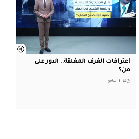
اعترافات الغرف المغلقة.. الدور على
من؟
قبل 3 أسابيع