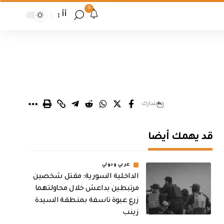
9
أأ
شارك
قد يهمك أيضا
عربي ودولي
الداخلية السورية: مقتل شخصين
مرتبطين بداعش خلال محاولتهما
زرع عبوة ناسفة بمنطقة السيدة
زينب