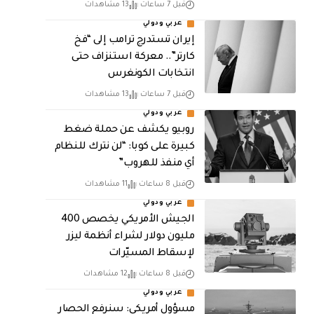
قبل 7 ساعات
13 مشاهدات
عربي ودولي
إيران تستدرج ترامب إلى “فخ
كارتر”.. معركة استنزاف حتى
انتخابات الكونغرس
قبل 7 ساعات
13 مشاهدات
عربي ودولي
روبيو يكشف عن حملة ضغط
كبيرة على كوبا: “لن نترك للنظام
أي منفذ للهروب”
قبل 8 ساعات
11 مشاهدات
عربي ودولي
الجيش الأمريكي يخصص 400
مليون دولار لشراء أنظمة ليزر
لإسقاط المسيّرات
قبل 8 ساعات
12 مشاهدات
عربي ودولي
مسؤول أمريكي: سنرفع الحصار