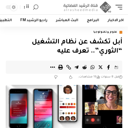
أأ
اخر الاخبار
البرامج
البث المباشر
راديو الرشيد FM
التطبي
علوم وتكنولوجيا
أبل تكشف عن نظام التشغيل
“الثوري”.. تعرف عليه
قبل 8 سنوات
19 مشاهدات