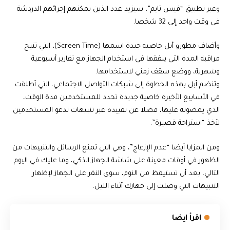
وعبر تطبيق “فيس تايم”، سيزيد عدد الذين يمكنهم إجرائهم الدردشة
في وقت واحد إلى 32 شخصا.
وأضاف مطورو أبل خاصية جيدة اسمها (Screen Time)، التي تتيح
مراقبة المدة التي ينفقها في استخدام الجهاز مع تقارير أسبوعية
وشهرية، ووضع سقف زمني لاستخدامها.
وتنضم أبل بهذه الخطوة إلى شبكات التواصل الاجتماعي، التي أطلقت
في الأسابيع الأخيرة خاصية جديدة تحدد للمستخدمين مدة الوقت،
الذي يمضونه عليها، فضلا عن تقييده عبر تنبيهات تدعو المستخدمين
لأخذ “استراحة قصيرة”.
ومن المزايا أيضا “عدم الإزعاج”، وهي التي تمنع الرسائل والتنبيهات من
الظهور في أوقات معينة على شاشة الجهاز الذكي، وما عليك في اليوم
التالي، بعد أن تستيقظ من النوم، سوى النقر على الجهاز لإظهار
التنبيهات التي وصلت إلى جهازك أثناء الليل.
اقرأ ايضا