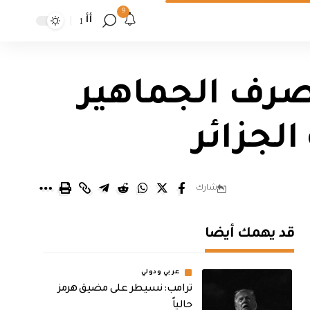
9
أأ
تصرف الجماهير
لجزائر
شارك
قد يهمك أيضا
عربي ودولي
ترامب: نسيطر على مضيق هرمز
حالياً