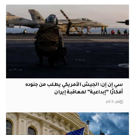
سي إن إن: الجيش الأمريكي يطلب من جنوده
أفكارًا “إبداعية” لمعاقبة إيران
قبل 6 أيام