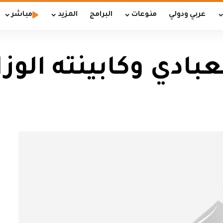
عربي ودولي
منوعات
البرامج
المزيد
مباشر
ادي وكابينته الوزا