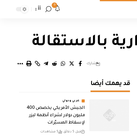
9
أأ
رية بالاستقالة
شارك
قد يهمك أيضا
عربي ودولي
الجيش الأمريكي يخصص 400
مليون دولار لشراء أنظمة ليزر
لإسقاط المسيّرات
قبل 5 دقائق
5 مشاهدات