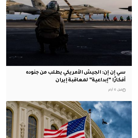
سي إن إن: الجيش الأمريكي يطلب من جنوده
أفكارًا “إبداعية” لمعاقبة إيران
قبل 6 أيام