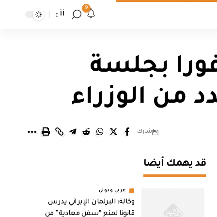
9
أأ
فورا بجلسة
د من الوزراء
شارك
قد يهمك أيضا
عربي ودولي
وكالة: البرلمان الإيراني يدرس
قانونا لمنع “سفن معادية” من