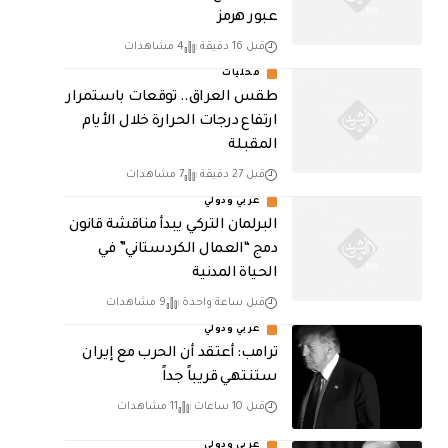
عبور هرمز
قبل 16 دقيقة
4 مشاهدات
محليات
طقس العراق.. توقعات باستمرار
ارتفاع درجات الحرارة خلال الأيام
المقبلة
قبل 27 دقيقة
7 مشاهدات
عربي ودولي
البرلمان التركي يبدأ مناقشة قانون
دمج “العمال الكردستاني” في
الحياة المدنية
قبل ساعة واحدة
9 مشاهدات
عربي ودولي
‏ترامب: أعتقد أن الحرب مع إيران
ستنتهي قريباً جداً
قبل 10 ساعات
11 مشاهدات
عربي ودولي