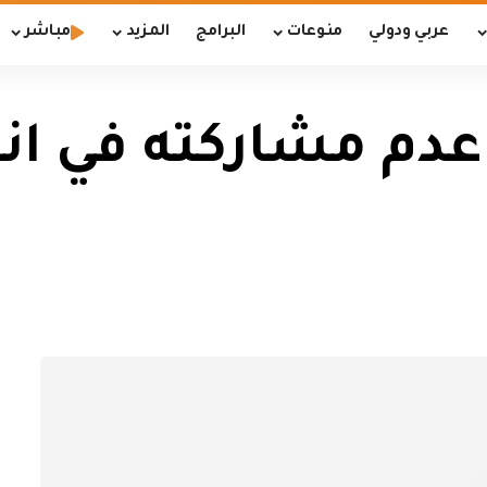
عربي ودولي
منوعات
البرامج
المزيد
مباشر
دم مشاركته في انت