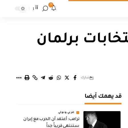
9
أأ
خابات برلمان
شارك
قد يهمك أيضا
عربي ودولي
‏ترامب: أعتقد أن الحرب مع إيران
ستنتهي قريباً جداً