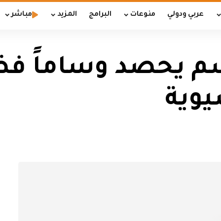
عربي ودولي
منوعات
البرامج
المزيد
مباشر
م يحصد وساماً فضي
يوية