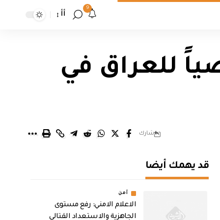
9
أأ
اً للعراق في
شارك
قد يهمك أيضا
أمن
الاعلام الامني: رفع مستوى
الجاهزية والاستعداد القتالي