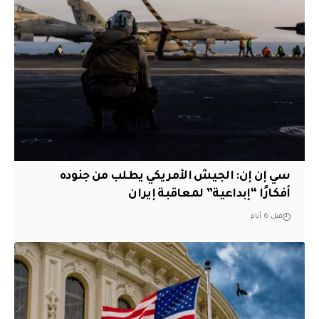
سي إن إن: الجيش الأمريكي يطلب من جنوده
أفكارًا “إبداعية” لمعاقبة إيران
قبل 6 أيام