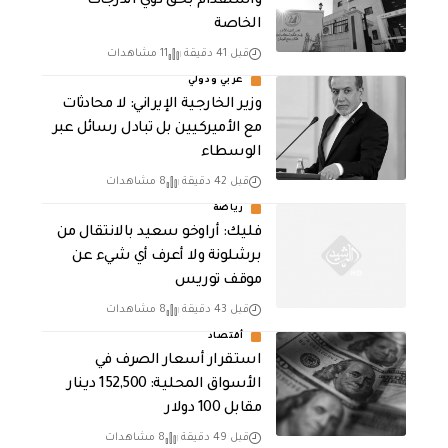
واستقدام بحق ذوي الدرجات
الخاصة
قبل 41 دقيقة
11 مشاهدات
عربي ودولي
‏وزير الخارجية الإيراني: لا محادثات
مع الأميركيين بل تبادل رسائل عبر
الوسطاء
قبل 42 دقيقة
8 مشاهدات
رياضة
فليك: أراوخو سعيد بالانتقال من
برشلونة ولا أعرف أي شيء عن
موقف توريس
قبل 43 دقيقة
8 مشاهدات
أقتصاد
استقرار أسعار الصرف في
الأسواق المحلية: 152,500 دينار
مقابل 100 دولار
قبل 49 دقيقة
8 مشاهدات