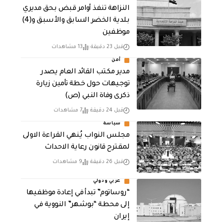
النزاهة تنفذ أوامر قبض بحق مديري
بلدية الخضر السابق والأسبق و(4)
موظفين
قبل 23 دقيقة
13 مشاهدات
أمن
مدير مكتب القائد العام يصدر
توجيهات حول خطة تأمين زيارة
ذكرى وفاة النبي (ص)
قبل 24 دقيقة
7 مشاهدات
سياسة
مجلس النواب يُنهي القراءة الاولى
لمقترح قانون رعاية الاحداث
قبل 26 دقيقة
9 مشاهدات
عربي ودولي
“روساتوم” تبدأ في إعادة موظفيها
إلى محطة “بوشهر” النووية في
إيران